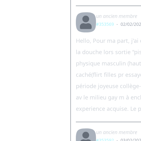
un ancien membre
#353569
-
02/02/202
Hello, Pour ma part, j'
la douche lors sortie "pis
physique masculin (haut 
caché(flirt filles pr ess
période joyeuse collège
av le milieu gay m à enc
experience acquise. Le p
un ancien membre
#353592
-
03/02/202