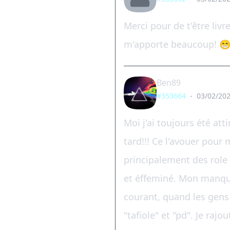
Merci pour de t'être liv
m'apporte beaucoup! 
Ben89
#353664
-
03/02/202
Moi j'ai toujours été at
tard!!! Ce l'avouer pour
principalement des role 
et éffeminé. Mon manque
courant, quand les gens di
"tafiole" et "pd". Je rajo