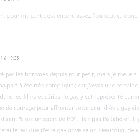
rer , pour ma part c'est encore assez flou tout ça do

1 à 19:35
tiré par les hommes depuis tout petit, mais je me le s
 ma part à été très compliquer, car j'avais une certai
dans les films et séries, le gay y est représenté co
 de courage pour affronter cette peur d être gay vi
sent "c est un sport de PD", "fait pas t'a tafiole". Il 
uterai le fait que d'être gay prive selon beaucoup, de v