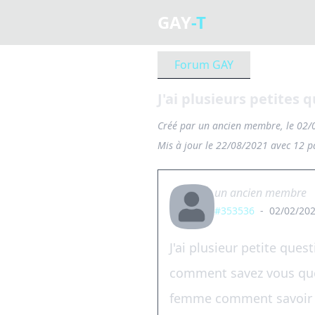
GAY
-T
Forum GAY
J'ai plusieurs petites 
Créé par
un ancien membre
, le 02
Mis à jour le 22/08/2021 avec 12 pa
un ancien membre
#353536
-
02/02/202
J'ai plusieur petite ques
comment savez vous que 
femme comment savoir s