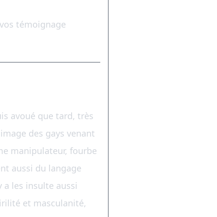
nc vos témoignage
uis avoué que tard, très
ne image des gays venant
mme manipulateur, fourbe
ent aussi du langage
y a les insulte aussi
irilité et masculanité,