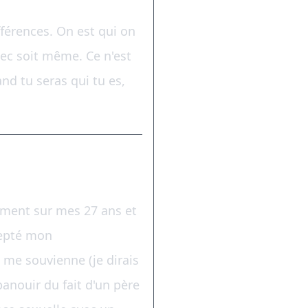
fférences. On est qui on
avec soit même. Ce n'est
nd tu seras qui tu es,
cement sur mes 27 ans et
ccepté mon
e me souvienne (je dirais
panouir du fait d'un père