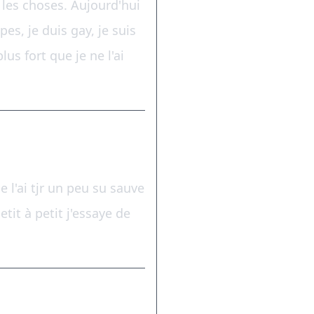
 les choses. Aujourd'hui
es, je duis gay, je suis
lus fort que je ne l'ai
.
 l'ai tjr un peu su sauve
etit à petit j'essaye de