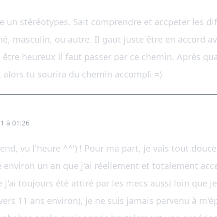
tre un stéréotypes. Sait comprendre et accpeter les di
iné, masculin, ou autre. Il gaut juste être en accord 
ut être heureux il faut passer par ce chemin. Après qua
t alors tu sourira du chemin accompli =)
1 à 01:26
nd, vu l'heure ^^') ! Pour ma part, je vais tout dou
ire environ un an que j'ai réellement et totalement a
j'ai toujours été attiré par les mecs aussi loin que j
vers 11 ans environ), je ne suis jamais parvenu à m'é