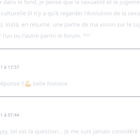
ar dans le fond, je pense que la sexualité et le jugem
ulturelle (il n'y a qu'à regarder l'évolution de la sexua
. Voilà, en résumé, une partie de ma vision sur le su
r l'un ou l'autre parmi le forum. ^^'
1 à 17:57
ponse !!💪🏻 belle histoire
1 à 07:44
gay, tel est la question... Je me suis jamais considé