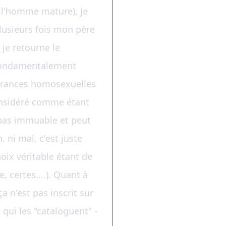
 l'homme mature), je
lusieurs fois mon père
, je retourne le
'a fondamentalement
ttirances homosexuelles
onsidéré comme étant
st pas immuable et peut
 ni mal, c'est juste
hoix véritable étant de
, certes....). Quant à
a n'est pas inscrit sur
 qui les "cataloguent" -