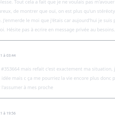
esse. Tout cela a fait que je ne voulais pas m'avouer
eureux, de montrer que oui, on est plus qu'un stéréotyp
. J'enmerde le moi que j'étais car aujourd'hui je suis p
oi. Hésite pas à ecrire en message privée au besoins
1 à 03:44
#353664 mais refait c'est exactement ma situation, je
te idée mais c ça me pourriez la vie encore plus donc p
 l'assumer à mes proche
1 à 19:56