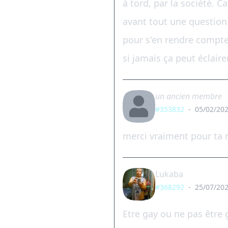
à tord, par la société. C
avant tout une question c
pour s'en rendre compte)
si jamais ça peut éclaire
un ancien membre
#353832
-
05/02/202
merci vraiment pour ta ré
Lukaba
#368292
-
25/07/202
Etre gay ou ne pas être 