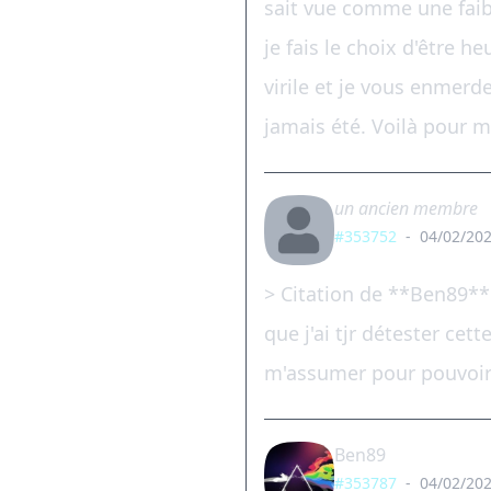
sait vue comme une faibl
je fais le choix d'être h
virile et je vous enmerde
jamais été. Voilà pour m
un ancien membre
#353752
-
04/02/202
> Citation de **Ben89** 
que j'ai tjr détester cet
m'assumer pour pouvoir
Ben89
#353787
-
04/02/202