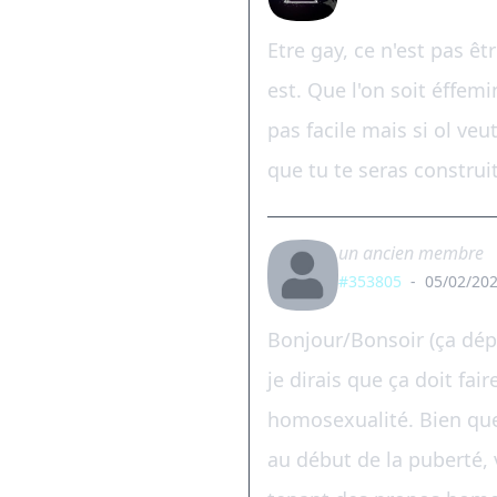
Etre gay, ce n'est pas ê
est. Que l'on soit éffem
pas facile mais si ol ve
que tu te seras construi
un ancien membre
#353805
-
05/02/202
Bonjour/Bonsoir (ça dépe
je dirais que ça doit fa
homosexualité. Bien que 
au début de la puberté, 