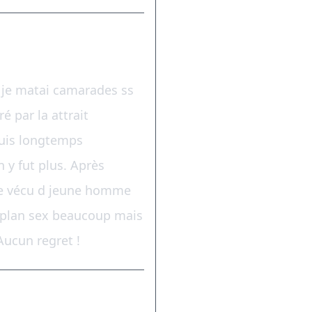
e je matai camarades ss
ré par la attrait
suis longtemps
n y fut plus. Après
 Le vécu d jeune homme
), plan sex beaucoup mais
Aucun regret !