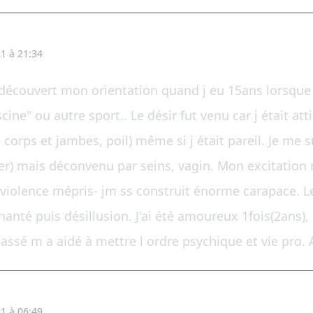
1 à 21:34
ai découvert mon orientation quand j eu 15ans lorsqu
cine" ou autre sport.. Le désir fut venu car j était atti
corps et jambes, poil) même si j était pareil. Je me 
ayer) mais déconvenu par seins, vagin. Mon excitation 
-violence mépris- jm ss construit énorme carapace.
hanté puis désillusion. J'ai été amoureux 1fois(2ans
assé m a aidé à mettre l ordre psychique et vie pro. 
1 à 06:49