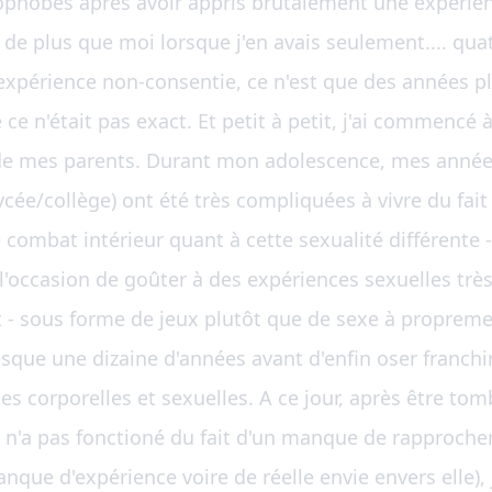
phobes après avoir appris brutalement une expérien
 plus que moi lorsque j'en avais seulement.... quator
expérience non-consentie, ce n'est que des années plu
 n'était pas exact. Et petit à petit, j'ai commencé à 
de mes parents. Durant mon adolescence, mes années
ycée/collège) ont été très compliquées à vivre du fait
combat intérieur quant à cette sexualité différente 
 l'occasion de goûter à des expériences sexuelles très
 - sous forme de jeux plutôt que de sexe à propremen
sque une dizaine d'années avant d'enfin oser franchir 
es corporelles et sexuelles. A ce jour, après être to
on n'a pas fonctioné du fait d'un manque de rapproch
que d'expérience voire de réelle envie envers elle), j