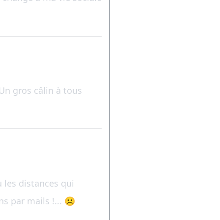
r Un gros câlin à tous
 les distances qui
ns par mails !... ☹️