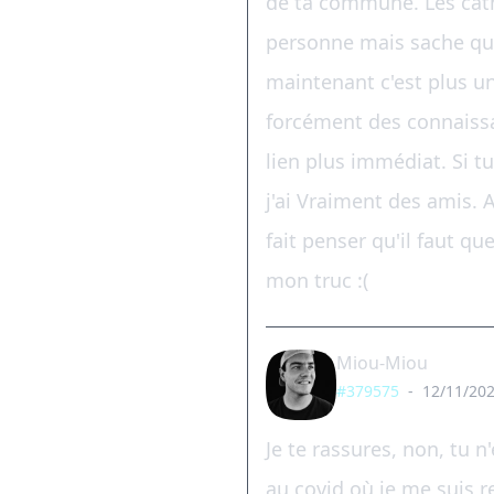
de ta commune. Les cath
personne mais sache qu'
maintenant c'est plus un 
forcément des connaissan
lien plus immédiat. Si tu
j'ai Vraiment des amis. 
fait penser qu'il faut qu
mon truc :(
Miou-Miou
#379575
-
12/11/202
Je te rassures, non, tu n
au covid où je me suis 