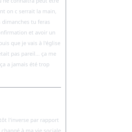
u ne connaîtra peut être
t on c serrait la main,
es dimanches tu feras
nfirmation et avoir un
uis que je vais à l'église
tait pas pareil... ça me
 ça a jamais été trop
tôt l'inverse par rapport
 changé à ma vie sociale