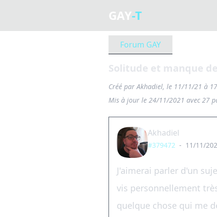
GAY
-T
Forum GAY
Solitude et manque de
Créé par Akhadiel, le 11/11/21 à 17
Mis à jour le 24/11/2021 avec 27 pa
Akhadiel
#379472
-
11/11/202
J'aimerai parler d'un su
vis personnellement très
quelque chose qui me dé