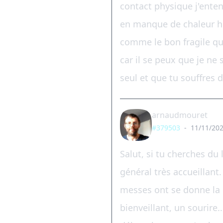
contact physique j'ente
en manque de chaleur hum
comme le bon fragile que 
car il se peux que je ne s
seul et que tu souffres 
arnaudmouret
#379503
-
11/11/202
Salut, si tu cherches du 
général très accueillan
messes ont se donne la p
bienveillant, un sourire