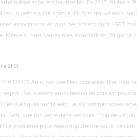
athé même si j'ai été baptisé bb. En 2017 j'ai été à l'
juillet un prêtre a été égorgé. Et j'y ai trouvé mon bo
reuses associations en plus des échecs dont LGBT mais
e. Même si dans toutes mes associations j'ai gardé 
1 à 21:05
** #379472 Ah si nos oreillers pouvaient dire tous no
esprit , nous avons aussi besoin de contact physiq
! Les dialogues sur le web , aussi sympathiques soie
d, l'ami que l'on serre dans ses bras. Trop de virtuel
l ! Le problème pour beaucoup d'entre-nous, ce sont 