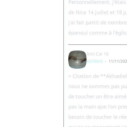
Personnellement, j'étais 
de Nice 14 juillet et 18 
j'ai fait partit de nomb
épanoui comme à l'églis
Ami Cal 16
#379545
-
11/11/202
> Citation de **Akhadiel
nous ne sommes pas pur 
de toucher un être aimé 
pas la main que l'on pren
besoin de toucher le rée