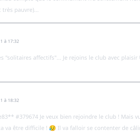
 très pauvre)...
1 à 17:32
es "solitaires affectifs"... Je rejoins le club avec plaisi
1 à 18:32
3** #379674 Je veux bien rejoindre le club ! Mais vu
va être difficile ! 😥 Il va falloir se contenter de câli