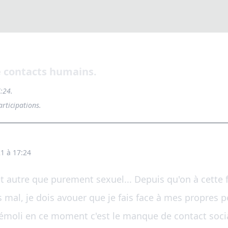
 contacts humains.
:24.
rticipations.
1 à 17:24
jet autre que purement sexuel... Depuis qu'on à cette
 mal, je dois avouer que je fais face à mes propres p
moli en ce moment c'est le manque de contact social