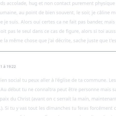
nds accolade, hug et non contact purement physique e
aine, au point de bien souvent, le soir, je câline me
je suis. Alors oui certes ca ne fait pas bander, mais 
oit pas le seul dans ce cas de figure, alors si toi aussi
de la même chose que j'ai décrite, sache juste que t'es
1 à 19:22
lien social tu peux aller à l'église de ta commune. Le
t. Au début tu ne connaîtra peut être personne mais 
aix du Christ (avant on c serrait la main, maintenant
...). Si tu y vas tout les dimanches tu feras forcémen