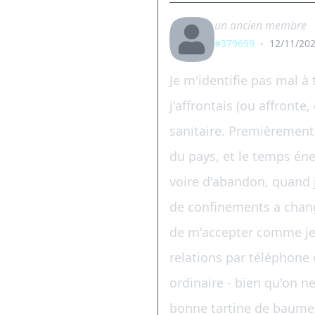
un ancien membre
#379699
-
12/11/202
Je m'identifie pas mal 
j'affrontais (ou affronte
sanitaire. Premièrement
du pays, et le temps éne
voire d'abandon, quand j
de confinements a changé
de m'accepter comme je s
relations par téléphone 
ordinaire - bien qu'on n
bonne tartine de baume 