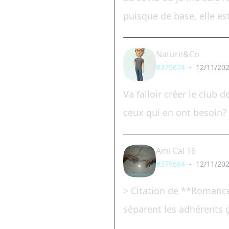
puisque de base, elle est
Nature&Co
#379674
-
12/11/202
Va falloir créer le club d
ceux qui en ont besoin?
Ami Cal 16
#379684
-
12/11/202
> Citation de **Romance8
séparent les adhérents ça 