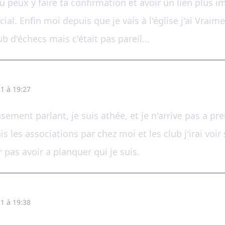
 peux y faire ta confirmation et avoir un lien plus im
cial. Enfin moi depuis que je vais à l'église j'ai Vraim
 d'échecs mais c'était pas pareil...
1 à 19:27
usement parlant, je suis athée, et je n'arrive pas a p
s les associations par chez moi et les club j'irai voir 
r pas avoir a planquer qui je suis.
1 à 19:38