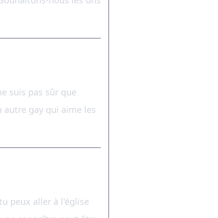
. Souhaitons-nous les uns
e suis pas sûr que
n autre gay qui aime les
 peux aller à l'église