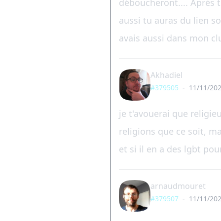
déboucheront.... Après tu
aussi tu auras du lien so
avais aussi dans mon club
Akhadiel
#379505
-
11/11/202
je t'avouerai que religie
religions que ce soit, mai
et si il en a des lgbt pou
arnaudmouret
#379507
-
11/11/202