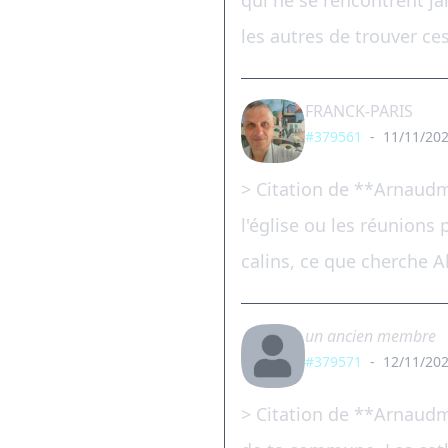
qui ne se rencontrent ja
les autres de trouver c
FRANCK-PARIS
#379561
-
11/11/202
> Citation de **Arnaudm
l'église ou les réunions 
calins, ce que cherche A
un ancien membre
#379571
-
12/11/202
> Citation de **Arnaudmo