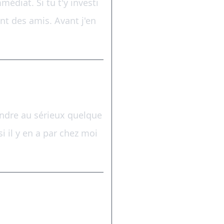
médiat. Si tu t'y investi
ent des amis. Avant j'en
rendre au sérieux quelque
si il y en a par chez moi