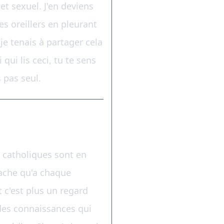
t sexuel. J'en deviens
s oreillers en pleurant
je tenais à partager cela
 qui lis ceci, tu te sens
 pas seul.
s catholiques sont en
sache qu'a chaque
 c'est plus un regard
t des connaissances qui