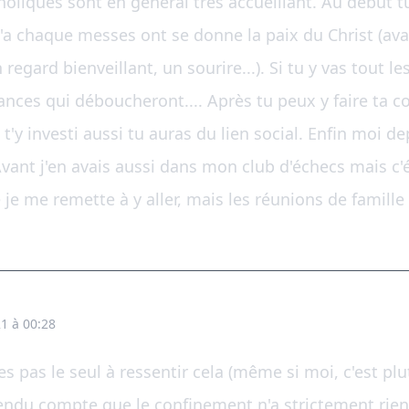
oliques sont en général très accueillant. Au début t
a chaque messes ont se donne la paix du Christ (avan
regard bienveillant, un sourire...). Si tu y vas tout l
ces qui déboucheront.... Après tu peux y faire ta co
 t'y investi aussi tu auras du lien social. Enfin moi dep
Avant j'en avais aussi dans mon club d'échecs mais c'é
e je me remette à y aller, mais les réunions de famille
1 à 00:28
'es pas le seul à ressentir cela (même si moi, c'est plu
rendu compte que le confinement n'a strictement rien