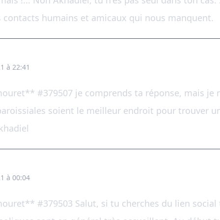
mais !... Non Akhadiel, tu n'es pas seul dans ton cas
es contacts humains et amicaux qui nous manquent.
1 à 22:41
ouret** #379507 je comprends ta réponse, mais je n
paroissiales soient le meilleur endroit pour trouver u
khadiel
1 à 00:04
uret** #379503 Salut, si tu cherches du lien social tu