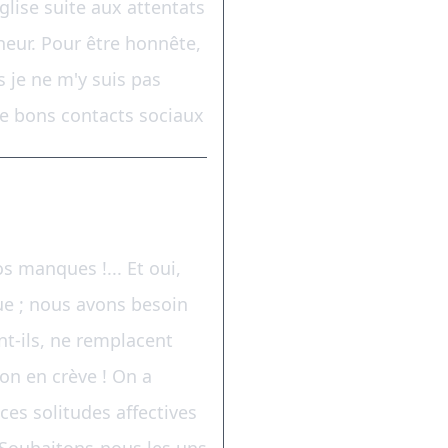
église suite aux attentats
nheur. Pour être honnête,
 je ne m'y suis pas
de bons contacts sociaux
s manques !... Et oui,
ue ; nous avons besoin
nt-ils, ne remplacent
 on en crève ! On a
ces solitudes affectives