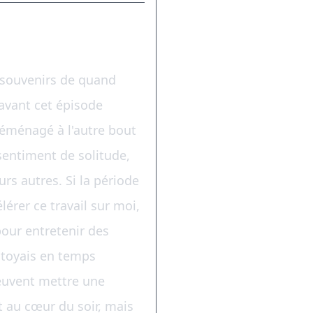
e souvenirs de quand
 avant cet épisode
déménagé à l'autre bout
sentiment de solitude,
rs autres. Si la période
érer ce travail sur moi,
pour entretenir des
côtoyais en temps
peuvent mettre une
 au cœur du soir, mais