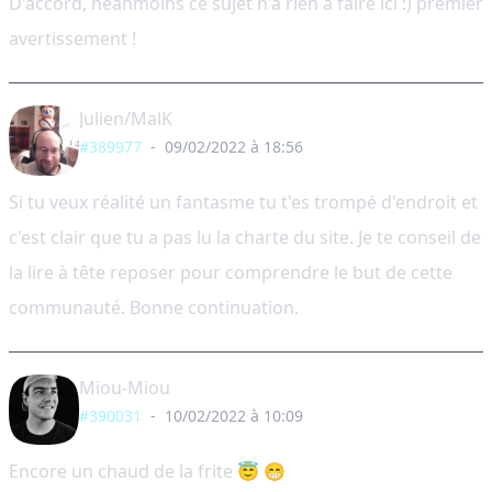
D'accord, néanmoins ce sujet n'a rien à faire ici :) premier
avertissement !
Julien/MalK
#389977
-
09/02/2022 à 18:56
Si tu veux réalité un fantasme tu t'es trompé d'endroit et
c'est clair que tu a pas lu la charte du site. Je te conseil de
la lire à tête reposer pour comprendre le but de cette
communauté. Bonne continuation.
Miou-Miou
#390031
-
10/02/2022 à 10:09
Encore un chaud de la frite 😇 😁