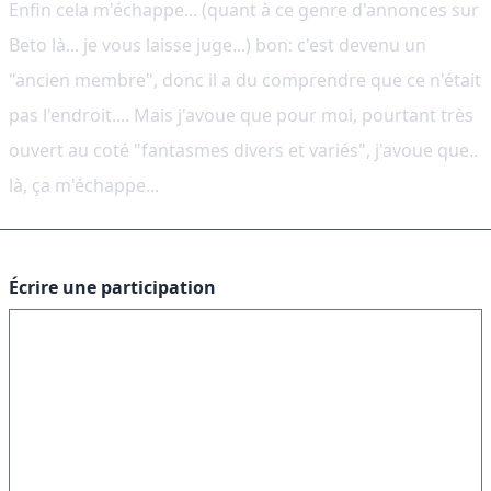
Enfin cela m'échappe... (quant à ce genre d'annonces sur
Beto là... je vous laisse juge...) bon: c'est devenu un
"ancien membre", donc il a du comprendre que ce n'était
pas l'endroit.... Mais j'avoue que pour moi, pourtant très
ouvert au coté "fantasmes divers et variés", j'avoue que..
là, ça m'échappe...
Écrire une participation