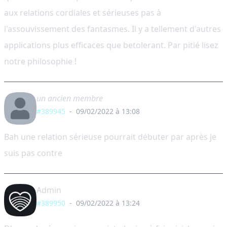
aux relations cordiales et sérieuses pas à
l'assouvissement des fantasmes. Il y a tellement d'autres
applications plus efficaces que betolerant. Par pitié lisez
notre philosophie !
un ancien membre
#389945
-
09/02/2022 à 13:08
Bah une relation sérieuse pourrait débuter par après je
suis pas contre
Admin
#389950
-
09/02/2022 à 13:24