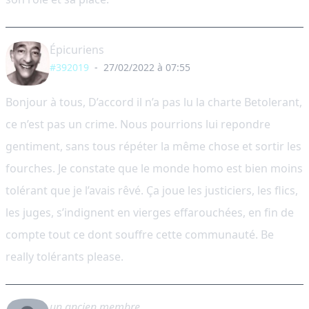
Épicuriens
#392019
-
27/02/2022 à 07:55
Bonjour à tous, D’accord il n’a pas lu la charte Betolerant,
ce n’est pas un crime. Nous pourrions lui repondre
gentiment, sans tous répéter la même chose et sortir les
fourches. Je constate que le monde homo est bien moins
tolérant que je l’avais rêvé. Ça joue les justiciers, les flics,
les juges, s’indignent en vierges effarouchées, en fin de
compte tout ce dont souffre cette communauté. Be
really tolérants please.
un ancien membre