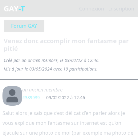
GAY
-T
Connexion
Inscription
Forum GAY
Venez donc accomplir mon fantasme par
pitié
Créé par
un ancien membre
, le 09/02/22 à 12:46.
Mis à jour le 03/05/2024 avec 19 participations.
un ancien membre
#389939
-
09/02/2022 à 12:46
Salut alors je sais que c’est délicat d’en parler alors je
vous explique mon fantasme sur internet est qu’on
éjacule sur une photo de moi (par exemple ma photo de