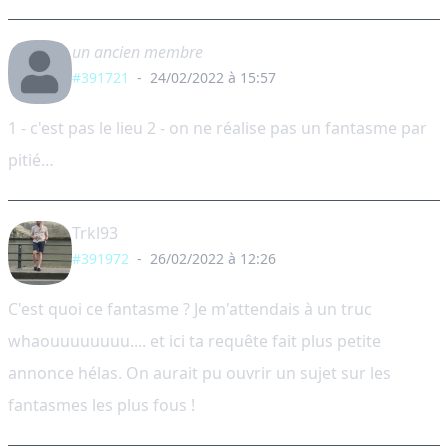
un ancien membre
#391721
-
24/02/2022 à 15:57
1 - c'est pas le lieu 2 - on ne réalise pas un fantasme par
pitié…
Trkl93
#391972
-
26/02/2022 à 12:26
C'est quoi ce fantasme ? Je m'attendais à un truc
whaouuuuuuuu.... et ici ta requête fait plus petite
annonce hélas. On aurait pu ouvrir un sujet sur les
fantasmes les plus fous !