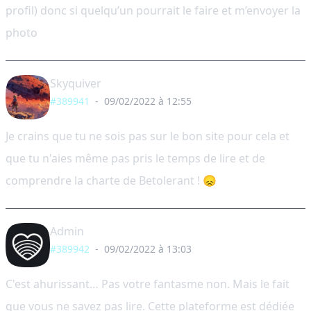
profil) donc si quelqu’un pourrait le faire et m’envoyer la
photo
Skyquiver
#389941
-
09/02/2022 à 12:55
Je crains que tu ne sois pas sur le bon site pour cela et
que tu n'aies même pas pris le temps de lire et de
comprendre la charte de Betolerant ! 😞
Admin
#389942
-
09/02/2022 à 13:03
C'est ahurissant… Pas votre fantasme non. Mais le fait
que vous ne savez pas lire. Cette plateforme est dédiée