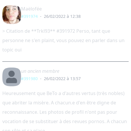
Maëlofée
#391974
-
26/02/2022 à 12:38
> Citation de **Trkl93** #391972 Perso, tant que
personne ne s'en plaint, vous pouvez en parler dans un
topic oui
un ancien membre
#391980
-
26/02/2022 à 13:57
Heureusement que BeTo a d'autres vertus (très nobles)
que abriter la misère. A chacun.e d'en être digne de
reconnaissance. Les photos de profil n'ont pas pour
vocation de se substituer à des revues pornos. A chacun
son rôle et sa place.