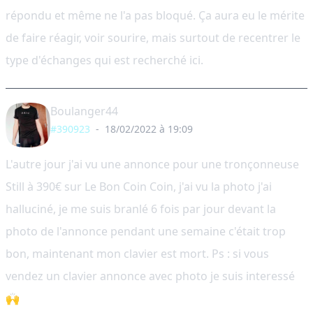
répondu et même ne l'a pas bloqué. Ça aura eu le mérite
de faire réagir, voir sourire, mais surtout de recentrer le
type d'échanges qui est recherché ici.
Boulanger44
#390923
-
18/02/2022 à 19:09
L'autre jour j'ai vu une annonce pour une tronçonneuse
Still à 390€ sur Le Bon Coin Coin, j'ai vu la photo j'ai
halluciné, je me suis branlé 6 fois par jour devant la
photo de l'annonce pendant une semaine c'était trop
bon, maintenant mon clavier est mort. Ps : si vous
vendez un clavier annonce avec photo je suis interessé
🙌