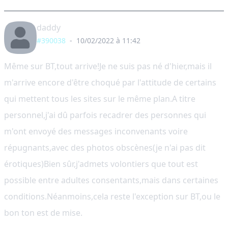
daddy
#390038
-
10/02/2022 à 11:42
Même sur BT,tout arrive!Je ne suis pas né d'hier,mais il
m'arrive encore d'être choqué par l'attitude de certains
qui mettent tous les sites sur le même plan.A titre
personnel,j'ai dû parfois recadrer des personnes qui
m'ont envoyé des messages inconvenants voire
répugnants,avec des photos obscènes(je n'ai pas dit
érotiques)Bien sûr,j'admets volontiers que tout est
possible entre adultes consentants,mais dans certaines
conditions.Néanmoins,cela reste l'exception sur BT,ou le
bon ton est de mise.