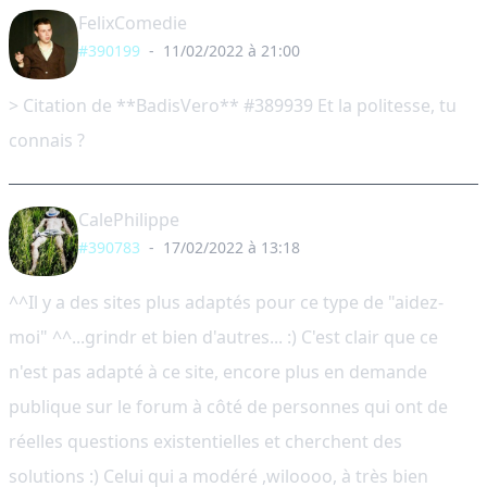
FelixComedie
#390199
-
11/02/2022 à 21:00
> Citation de **BadisVero** #389939 Et la politesse, tu
connais ?
CalePhilippe
#390783
-
17/02/2022 à 13:18
^^Il y a des sites plus adaptés pour ce type de "aidez-
moi" ^^...grindr et bien d'autres... :) C'est clair que ce
n'est pas adapté à ce site, encore plus en demande
publique sur le forum à côté de personnes qui ont de
réelles questions existentielles et cherchent des
solutions :) Celui qui a modéré ,wiloooo, à très bien