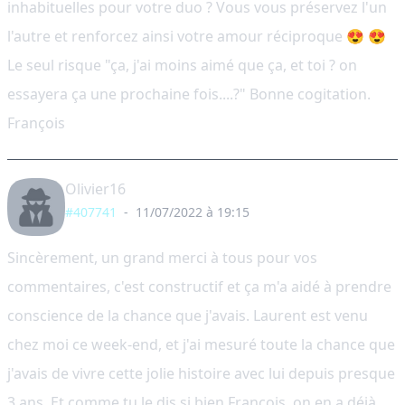
inhabituelles pour votre duo ? Vous vous préservez l'un
l'autre et renforcez ainsi votre amour réciproque 😍 😍
Le seul risque "ça, j'ai moins aimé que ça, et toi ? on
essayera ça une prochaine fois....?" Bonne cogitation.
François
Olivier16
#407741
-
11/07/2022 à 19:15
Sincèrement, un grand merci à tous pour vos
commentaires, c'est constructif et ça m'a aidé à prendre
conscience de la chance que j'avais. Laurent est venu
chez moi ce week-end, et j'ai mesuré toute la chance que
j'avais de vivre cette jolie histoire avec lui depuis presque
3 ans. Et comme tu le dis si bien François, on en a déjà