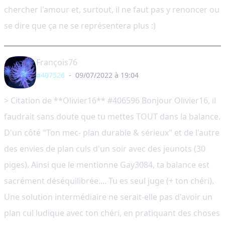
chercher l'amour et, surtout, il ne faut pas y renoncer ou
se dire que ça ne se représentera plus :)
François76
#407526
-
09/07/2022 à 19:04
> Citation de **Olivier16** #406596 Bonjour Olivier16, il
faudrait sans doute que tu mettes TOUT dans la balance.
D'un côté "Ton mec- plan durable & sérieux" et de l'autre
des envies de plan culs d'un soir avec des jeunots (30
piges). Ainsi que le mentionne Gay3084, ta balance est
sacrément déséquilibrée.... Tu es seul juge (+ ton chéri).
Une solution intermédiaire ne serait-elle pas d'avoir un
plan cul ludique avec ton chéri, en pratiquant des choses