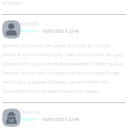
protéger !
gay3084
#406665
-
03/07/2022 à 22:40
Bonsoir, j'ai horreur des plans d'un soir, je n'en fais
jamais et ça m'intéresse pas ! Bien au contraire, les gars
sérieux sont trop rares malheureusement ! Rien ne vaut
l'amour de son chéri, le reste c'est que du superflu qui
ne dur que quelques instants...ça ne comble rien !
Concentre-toi sur la relation avec ton copain !
Olivier16
#406667
-
03/07/2022 à 22:44