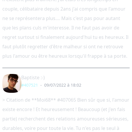
couple, célibataire depuis 2ans j'ai compris que l'amour
ne se représentera plus.... Mais c'est pas pour autant
que les plans culs m'interesse. Il ne faut pas avoir de
regret surtout si finalement aujourd'hui tu es heureux. Il
faut plutôt regretter d'être malheur si ont ne retrouve
plus l'amour ou être heureux lorsqu'il frappe à sa porte.
Baptiste :-)
#407521
-
09/07/2022 à 18:02
> Citation de **Moi68** #407065 Bien sûr que si, l'amour
existe encore ! Et heureusement ! Beaucoup (et j'en fais
partie) recherchent des relations amoureuses sérieuses,
durables, voire pour toute la vie. Tu n'es pas le seul à