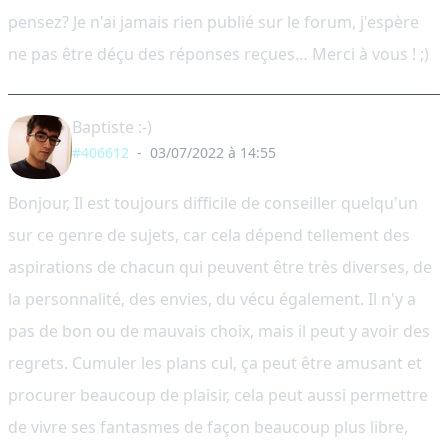
pensez? Je n'ai jamais rien publié sur le forum, j'espère
ne pas être déçu des réponses reçues… Merci à vous ! ;)
Baptiste :-)
#406612
-
03/07/2022 à 14:55
Bonjour, Il est toujours difficile de conseiller quelqu'un
sur ce genre de sujets, car cela dépend tellement des
aspirations de chacun qui peuvent être très diverses, de
la personnalité, des envies, du vécu également. Il n'y a
pas de bon ou de mauvais choix, mais il peut y avoir des
regrets. Cumuler les plans cul, ça peut être amusant et
procurer beaucoup de plaisir, cela peut aussi permettre
de vivre ses fantasmes de façon beaucoup plus libre,