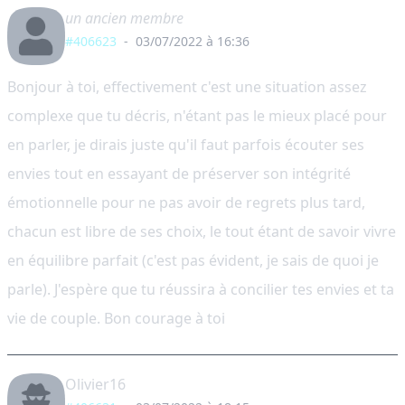
un ancien membre
#406623
-
03/07/2022 à 16:36
Bonjour à toi, effectivement c'est une situation assez
complexe que tu décris, n'étant pas le mieux placé pour
en parler, je dirais juste qu'il faut parfois écouter ses
envies tout en essayant de préserver son intégrité
émotionnelle pour ne pas avoir de regrets plus tard,
chacun est libre de ses choix, le tout étant de savoir vivre
en équilibre parfait (c'est pas évident, je sais de quoi je
parle). J'espère que tu réussira à concilier tes envies et ta
vie de couple. Bon courage à toi
Olivier16