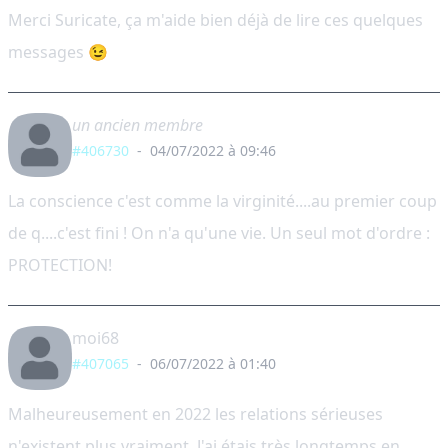
Merci Suricate, ça m'aide bien déjà de lire ces quelques
messages 😉
un ancien membre
#406730
-
04/07/2022 à 09:46
La conscience c'est comme la virginité....au premier coup
de q....c'est fini ! On n'a qu'une vie. Un seul mot d'ordre :
PROTECTION!
moi68
#407065
-
06/07/2022 à 01:40
Malheureusement en 2022 les relations sérieuses
n'existent plus vraiment. J'ai étais très longtemps en