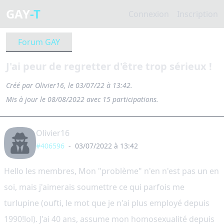
GAY
-T
Connexion
Inscription
Forum GAY
J'ai peur de regretter d'être trop sérieux !
Créé par Olivier16, le 03/07/22 à 13:42.
Mis à jour le 08/08/2022 avec 15 participations.
Olivier16
#406596
-
03/07/2022 à 13:42
Hello les membres, Mon "problème" n'en n'est pas un en
soi, mais j'aimerais soumettre ce qui parfois me
turlupine (oufti, le mot que je n'ai plus employé depuis
1990!lol). J'ai 40 ans, assume mon homosexualité depuis