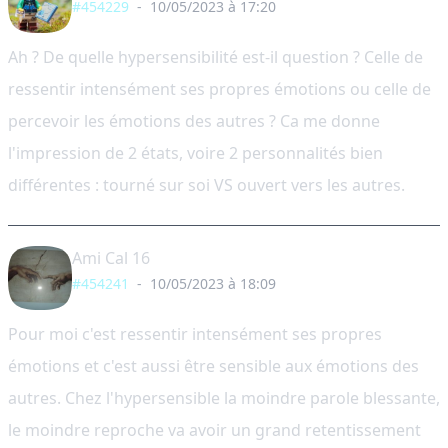
#454229
-
10/05/2023 à 17:20
Ah ? De quelle hypersensibilité est-il question ? Celle de
ressentir intensément ses propres émotions ou celle de
percevoir les émotions des autres ? Ca me donne
l'impression de 2 états, voire 2 personnalités bien
différentes : tourné sur soi VS ouvert vers les autres.
Ami Cal 16
#454241
-
10/05/2023 à 18:09
Pour moi c'est ressentir intensément ses propres
émotions et c'est aussi être sensible aux émotions des
autres. Chez l'hypersensible la moindre parole blessante,
le moindre reproche va avoir un grand retentissement