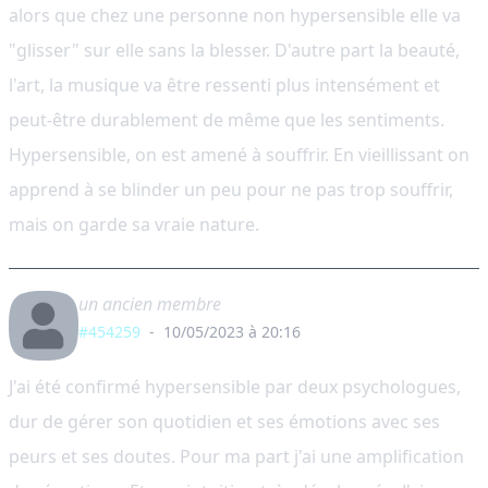
alors que chez une personne non hypersensible elle va
"glisser" sur elle sans la blesser. D'autre part la beauté,
l'art, la musique va être ressenti plus intensément et
peut-être durablement de même que les sentiments.
Hypersensible, on est amené à souffrir. En vieillissant on
apprend à se blinder un peu pour ne pas trop souffrir,
mais on garde sa vraie nature.
un ancien membre
#454259
-
10/05/2023 à 20:16
J'ai été confirmé hypersensible par deux psychologues,
dur de gérer son quotidien et ses émotions avec ses
peurs et ses doutes. Pour ma part j'ai une amplification