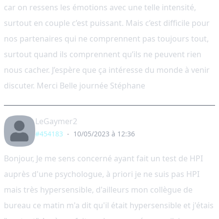
car on ressens les émotions avec une telle intensité,
surtout en couple c’est puissant. Mais c’est difficile pour
nos partenaires qui ne comprennent pas toujours tout,
surtout quand ils comprennent qu’ils ne peuvent rien
nous cacher. J’espère que ça intéresse du monde à venir
discuter. Merci Belle journée Stéphane
LeGaymer2
#454183
-
10/05/2023 à 12:36
Bonjour, Je me sens concerné ayant fait un test de HPI
auprès d'une psychologue, à priori je ne suis pas HPI
mais très hypersensible, d'ailleurs mon collègue de
bureau ce matin m'a dit qu'il était hypersensible et j'étais