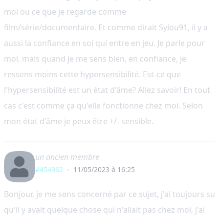
moi ou ce que je regarde comme
film/série/documentaire. Et comme dirait Sylou91, il y a
aussi la confiance en soi qui entre en jeu. Je parle pour
moi, mais quand je me sens bien, en confiance, je
ressens moins cette hypersensibilité. Est-ce que
l'hypersensibilité est un état d'âme? Allez savoir! En tout
cas c'est comme ça qu'elle fonctionne chez moi. Selon
mon état d'âme je peux être +/- sensible.
un ancien membre
#454362
-
11/05/2023 à 16:25
Bonjour, je me sens concerné par ce sujet, j'ai toujours su
qu'il y avait quelque chose qui n'allait pas chez moi, j'ai