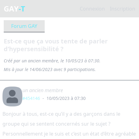
GAY
-T
Connexion
Inscription
Forum GAY
Est-ce que ça vous tente de parler
d’hypersensibilité ?
Créé par
un ancien membre
, le 10/05/23 à 07:30.
Mis à jour le 14/06/2023 avec 9 participations.
un ancien membre
#454146
-
10/05/2023 à 07:30
Bonjour à tous, est-ce qu’il y a des garçons dans le
groupe qui se sentent concernés sur le sujet ?
Personnellement je le suis et c’est un état d’être agréable