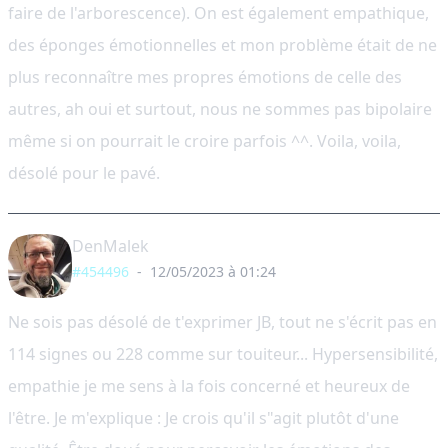
faire de l'arborescence). On est également empathique,
des éponges émotionnelles et mon problème était de ne
plus reconnaître mes propres émotions de celle des
autres, ah oui et surtout, nous ne sommes pas bipolaire
même si on pourrait le croire parfois ^^. Voila, voila,
désolé pour le pavé.
DenMalek
#454496
-
12/05/2023 à 01:24
Ne sois pas désolé de t'exprimer JB, tout ne s'écrit pas en
114 signes ou 228 comme sur touiteur... Hypersensibilité,
empathie je me sens à la fois concerné et heureux de
l'être. Je m'explique : Je crois qu'il s"agit plutôt d'une