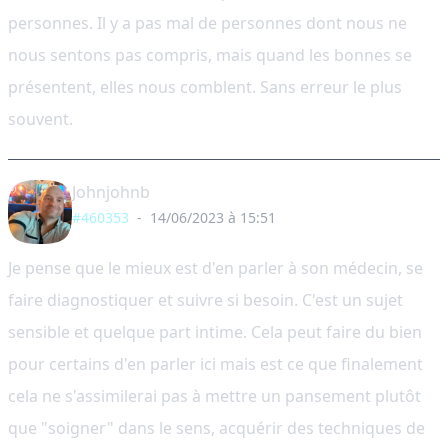
personnes. Il y a pas mal de personnes dont nous ne
nous sentons pas compris, mais quand les bonnes se
présentent, elles nous comblent. Sans erreur le plus
souvent.
Johnjohnb
#460353
-
14/06/2023 à 15:51
Je pense que le mieux est d'en parler à son médecin, se
faire diagnostiquer et suivre si besoin. C'est un sujet
sensible et quelque part intime. Cela peut faire du bien
pour certains d'en parler ici mais est ce que finalement
cela ne s'assimilerai pas à mettre un pansement plutôt
que "soigner" dans le sens, acquérir des techniques de