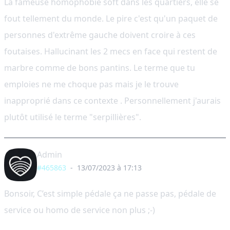
La fameuse homophobie soft dans les quartiers, elle se
fout tellement du monde. Le pire c'est qu'un paquet de
personnes d'extrême gauche doivent croire à ces
foutaises. Hallucinant les 2 mecs en face qui restent de
marbre comme de bons pantins. Le terme que tu
emploies ne me choque pas mais je le trouve
inapproprié dans ce contexte . Personnellement j'aurais
plutôt utilisé le terme "serpillières".
Admin
#465863
-
13/07/2023 à 17:13
Bonsoir, C’est simple pédale ça ne passe pas, pédale de
service ou homo de service non plus ;-)