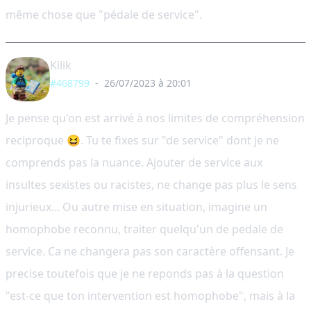
même chose que "pédale de service".
Kilik
#468799
-
26/07/2023 à 20:01
Je pense qu'on est arrivé à nos limites de compréhension
reciproque 😆. Tu te fixes sur "de service" dont je ne
comprends pas la nuance. Ajouter de service aux
insultes sexistes ou racistes, ne change pas plus le sens
injurieux... Ou autre mise en situation, imagine un
homophobe reconnu, traiter quelqu'un de pedale de
service. Ca ne changera pas son caractère offensant. Je
precise toutefois que je ne reponds pas à la question
"est-ce que ton intervention est homophobe", mais à la