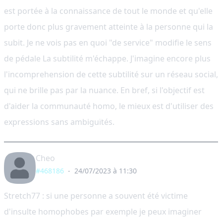
est portée à la connaissance de tout le monde et qu'elle
porte donc plus gravement atteinte à la personne qui la
subit. Je ne vois pas en quoi "de service" modifie le sens
de pédale La subtilité m'échappe. J'imagine encore plus
l'incomprehension de cette subtilité sur un réseau social,
qui ne brille pas par la nuance. En bref, si l'objectif est
d'aider la communauté homo, le mieux est d'utiliser des
expressions sans ambiguïtés.
Cheo
#468186
-
24/07/2023 à 11:30
Stretch77 : si une personne a souvent été victime
d'insulte homophobes par exemple je peux imaginer