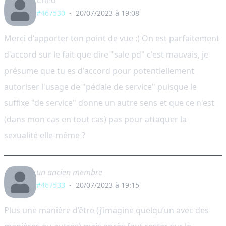
Cheo
#467530
-
20/07/2023 à 19:08
Merci d'apporter ton point de vue :) On est parfaitement
d'accord sur le fait que dire "sale pd" c'est mauvais, je
présume que tu es d'accord pour potentiellement
autoriser l'usage de "pédale de service" puisque le
suffixe "de service" donne un autre sens et que ce n'est
(dans mon cas en tout cas) pas pour attaquer la
sexualité elle-même ?
un ancien membre
#467533
-
20/07/2023 à 19:15
Plus une manière d’être (j’imagine quelqu’un avec des