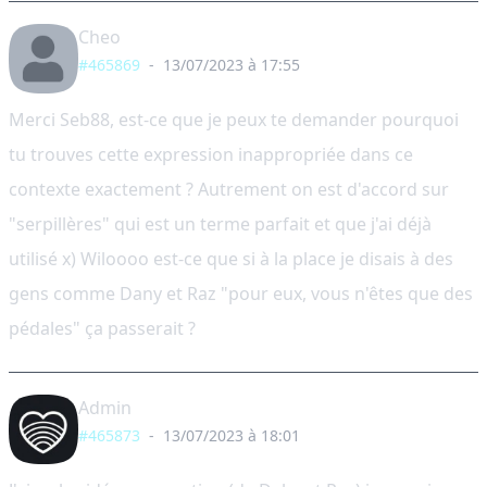
Cheo
#465869
-
13/07/2023 à 17:55
Merci Seb88, est-ce que je peux te demander pourquoi
tu trouves cette expression inappropriée dans ce
contexte exactement ? Autrement on est d'accord sur
"serpillères" qui est un terme parfait et que j'ai déjà
utilisé x) Wiloooo est-ce que si à la place je disais à des
gens comme Dany et Raz "pour eux, vous n'êtes que des
pédales" ça passerait ?
Admin
#465873
-
13/07/2023 à 18:01