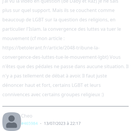
J'ai vu la vidéo en question (de Daby et Raz) je ne sais
plus sur quel support. Mais ils se couchent comme
beaucoup de LGBT sur la question des religions, en
particulier l'Islam. la convergence des luttes va tuer le
mouvement (cf mon article :
https://betolerant.fr/article/2048-tribune-la-
convergence-des-luttes-tue-le-mouvement-lgbt) Vous
n'êtes que des pédales ne passe dans aucune situation. Il
n'y a pas tellement de débat à avoir. Il faut juste
dénoncer haut et fort, certains LGBT et leurs
connivences avec certains groupes religieux :)
Cheo
#465984
-
13/07/2023 à 22:17