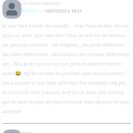
un ancien membre
#467012
-
18/07/2023 à 18:21
Je vais faire bondir du monde … mais faut arrêter de nos
jours on peut plus rien dire ! Que ce soit sur les homos,
les gens de couleurs , de religions , de poids différents ,
de tailles différentes , de couleurs de cheveux différentes
etc… Moi je dis que je suis pd, gros et petit (et moche
aussi 😂) Après ce sont les préfixes que nous pouvons
lire auxquels il faut faire attention Par exemple sale pd ,
là on est OK c’est mauvais Bref on vit dans une société
qui se veut de plus en plus inclusive mais de plus en plus
aseptisé