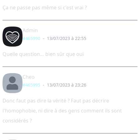
Ça ne passe pas même si c'est vrai ?
Admin
#465990
-
13/07/2023 à 22:55
Quelle question… bien sûr que oui
Cheo
#465995
-
13/07/2023 à 23:26
Donc faut pas dire la vérité ? Faut pas décrire
l'homophobie, ni dire à des gens comment ils sont
considérés ?