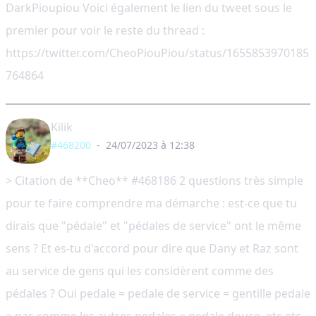
DarkPioupiou Voici également le lien du tweet sous le
premier pour voir le reste du thread :
https://twitter.com/CheoPiouPiou/status/1655853970185
764864
Kilik
#468200
-
24/07/2023 à 12:38
> Citation de **Cheo** #468186 2 questions très simple
pour te faire comprendre ma démarche : est-ce que tu
dirais que "pédale" et "pédales de service" ont le même
sens ? Et es-tu d'accord pour dire que Dany et Raz sont
au service de gens qui les considèrent comme des
pédales ? Oui pedale = pedale de service = gentille pedale