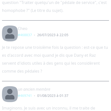
question "Traiter quelqu'un de "pédale de service", c'est
homophobe ?" (Le titre du sujet).
Cheo
#468837
-
26/07/2023 à 22:05
Je te repose une troisième fois la question : est-ce que tu
es d'accord avec moi quand je dis que Dany et Raz
servent d'idiots utiles à des gens qui les considèrent
comme des pédales ?
un ancien membre
#469741
-
01/08/2023 à 01:37
Imaginons. Je suis avec un inconnu, il me traite de