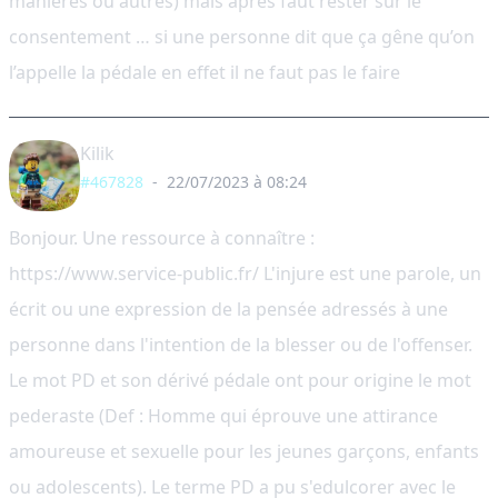
manières ou autres) mais après faut rester sur le
consentement … si une personne dit que ça gêne qu’on
l’appelle la pédale en effet il ne faut pas le faire
Kilik
#467828
-
22/07/2023 à 08:24
Bonjour. Une ressource à connaître :
https://www.service-public.fr/ L'injure est une parole, un
écrit ou une expression de la pensée adressés à une
personne dans l'intention de la blesser ou de l'offenser.
Le mot PD et son dérivé pédale ont pour origine le mot
pederaste (Def : Homme qui éprouve une attirance
amoureuse et sexuelle pour les jeunes garçons, enfants
ou adolescents). Le terme PD a pu s'edulcorer avec le