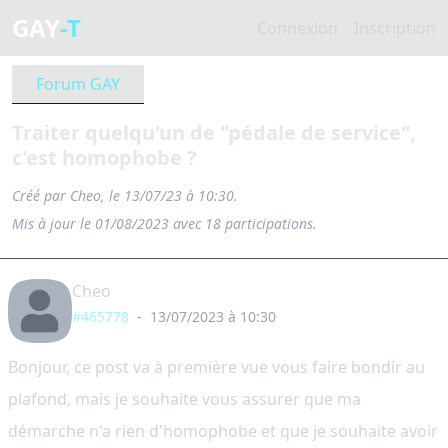
GAY
-T
Connexion
Inscription
Forum GAY
Traiter quelqu'un de "pédale de service",
c'est homophobe ?
Créé par Cheo, le 13/07/23 à 10:30.
Mis à jour le 01/08/2023 avec 18 participations.
Cheo
#465778
-
13/07/2023 à 10:30
Bonjour, ce post va à première vue vous faire bondir au
plafond, mais je souhaite vous assurer que ma
démarche n'a rien d'homophobe et que je souhaite avoir