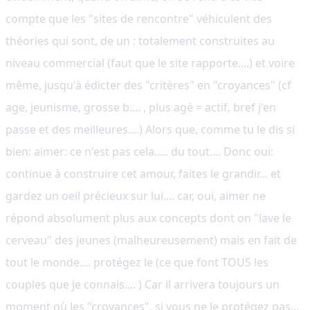
compte que les "sites de rencontre" véhiculent des
théories qui sont, de un : totalement construites au
niveau commercial (faut que le site rapporte....) et voire
même, jusqu'à édicter des "critères" en "croyances" (cf
age, jeunisme, grosse b.... , plus agé = actif, bref j'en
passe et des meilleures....) Alors que, comme tu le dis si
bien: aimer: ce n'est pas cela..... du tout.... Donc oui:
continue à construire cet amour, faites le grandir... et
gardez un oeil précieux sur lui.... car, oui, aimer ne
répond absolument plus aux concepts dont on "lave le
cerveau" des jeunes (malheureusement) mais en fait de
tout le monde.... protégez le (ce que font TOUS les
couples que je connais.... ) Car il arrivera toujours un
moment où les "croyances", si vous ne le protégez pas...