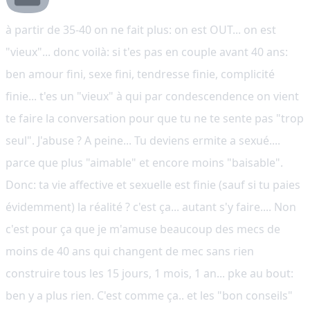
à partir de 35-40 on ne fait plus: on est OUT... on est
"vieux"... donc voilà: si t'es pas en couple avant 40 ans:
ben amour fini, sexe fini, tendresse finie, complicité
finie... t'es un "vieux" à qui par condescendence on vient
te faire la conversation pour que tu ne te sente pas "trop
seul". J'abuse ? A peine... Tu deviens ermite a sexué....
parce que plus "aimable" et encore moins "baisable".
Donc: ta vie affective et sexuelle est finie (sauf si tu paies
évidemment) la réalité ? c'est ça... autant s'y faire.... Non
c'est pour ça que je m'amuse beaucoup des mecs de
moins de 40 ans qui changent de mec sans rien
construire tous les 15 jours, 1 mois, 1 an... pke au bout:
ben y a plus rien. C'est comme ça.. et les "bon conseils"