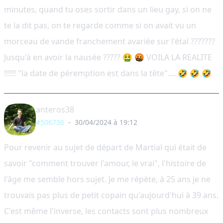
minutes, quand tu oses sortir dans un lieu gay, si on ne
te la dit pas, on te regarde comme si on avait vu un
morceau de vande franchement avariée sur l'étal ???????
Jusqu'à en avoir la nausée ????? 🤮 🤬 VOILA LA REALITE
!!!!!! "la date de péremption est dans la tête".... 🤣 🤣 🤣
anteros38
#506736
-
30/04/2024 à 19:12
Pour revenir au sujet de départ de Martial qui était de
savoir "comment trouver l'amour, le vrai", l'histoire de
l'âge me semble hors sujet. Je me répète, à 25 ans je ne
trouvais pas plus de petit copain qu'aujourd'hui à 39 ans.
C'est même l'inverse, les contacts sont plus nombreux