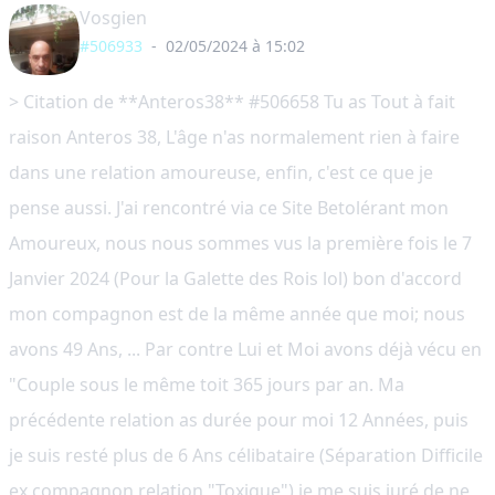
Vosgien
#506933
-
02/05/2024 à 15:02
> Citation de **Anteros38** #506658 Tu as Tout à fait
raison Anteros 38, L'âge n'as normalement rien à faire
dans une relation amoureuse, enfin, c'est ce que je
pense aussi. J'ai rencontré via ce Site Betolérant mon
Amoureux, nous nous sommes vus la première fois le 7
Janvier 2024 (Pour la Galette des Rois lol) bon d'accord
mon compagnon est de la même année que moi; nous
avons 49 Ans, ... Par contre Lui et Moi avons déjà vécu en
"Couple sous le même toit 365 jours par an. Ma
précédente relation as durée pour moi 12 Années, puis
je suis resté plus de 6 Ans célibataire (Séparation Difficile
ex compagnon relation "Toxique") je me suis juré de ne