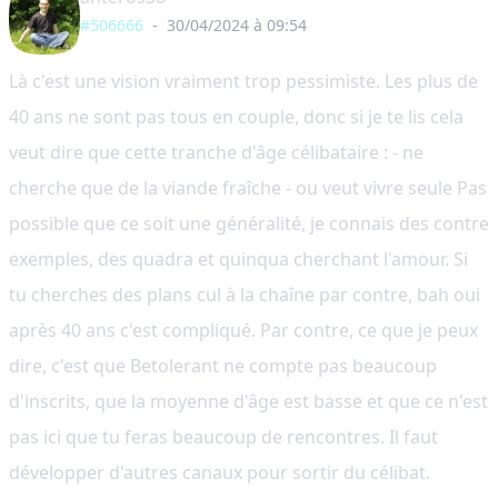
#506666
-
30/04/2024 à 09:54
Là c'est une vision vraiment trop pessimiste. Les plus de
40 ans ne sont pas tous en couple, donc si je te lis cela
veut dire que cette tranche d'âge célibataire : - ne
cherche que de la viande fraîche - ou veut vivre seule Pas
possible que ce soit une généralité, je connais des contre
exemples, des quadra et quinqua cherchant l'amour. Si
tu cherches des plans cul à la chaîne par contre, bah oui
après 40 ans c'est compliqué. Par contre, ce que je peux
dire, c'est que Betolerant ne compte pas beaucoup
d'inscrits, que la moyenne d'âge est basse et que ce n'est
pas ici que tu feras beaucoup de rencontres. Il faut
développer d'autres canaux pour sortir du célibat.