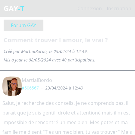
GAY
-T
Connexion
Inscription
Forum GAY
Comment trouver l amour, le vrai ?
Créé par MartialBordo, le 29/04/24 à 12:49.
Mis à jour le 08/05/2024 avec 40 participations.
MartialBordo
#506567
-
29/04/2024 à 12:49
Salut, Je recherche des conseils. Je ne comprends pas, il
paraît que je suis gentil, drôle et attentioné mais il m est
impossible de rencontré un mec bien. Mes potes et ma
famille me disent "T es un mec bien, tu vas trouver" Mais