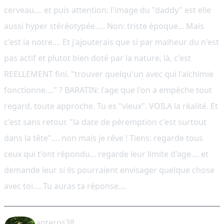
cerveau.... et puis attention: l'image du "daddy" est elle
aussi hyper stéréotypée..... Non: triste époque... Mais
c'est la notre.... Et j'ajouterais que si par malheur du n'est
pas actif et plutot bien doté par la nature, là, c'est
REELLEMENT fini. "trouver quelqu'un avec qui l'alchimie
fonctionne...." ? BARATIN: l'age que l'on a empèche tout
regard, toute approche. Tu es "vieux". VOILA la réalité. Et
c'est sans retour. "la date de péremption c'est surtout
dans la tête".... non mais je rêve ! Tiens: regarde tous
ceux qui t'ont répondu... regarde leur limite d'age.... et
demande leur si ils pourraient envisager quelque chose
avec toi.... Tu auras ta réponse....
anteros38