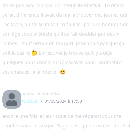
de ne pas avoir encore de retour de Martial... Le débat
serait différent s'il avait du mal à trouver des jeunes qui
l'accepte, ou s'il se faisait "refouler" par des hommes de
son âge sous prétexte qu'il se fait doubler par des +
jeunes... Sauf erreur de ma part, je ne crois pas que ça
soit le cas ici 🤔 En résumé je trouve qu'il y a déjà
quelques bons conseils ici à essayer pour "augmenter
ses chances" à la loterie ! 😀
un ancien membre
#506839
-
01/05/2024 à 17:50
encore une fois, et au risque de me répéter: vous me
répétez sans cesse que "l'age n'est qu'un critère", et c'est