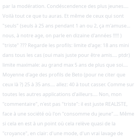
par la modération. Condéscendence des plus jeunes....
Voilà tout ce que tu auras. Et même de ceux qui sont
"seuls" (seuls à 25 ans pendant 1 an ou 2, ça m'amuse...
nous, à notre age, on parle en dizaine d'années !!!!! )
"triste" ??? Regarde les profils: limite d'age: 18 ans mini
dans tous les cas (oui mais juste pour être amis.... ptdr)
limite maximale: au grand max 5 ans de plus que soi....
Moyenne d'age des profils de Beto (pour ne citer que
ceux là ?) 25 à 35 ans.... allez: 40 à tout casser. Comme sur
toutes les autres applications d'ailleurs.... Non, mon
"commentaire", n'est pas "triste": il est juste REALISTE,
face à une société où l'on "consomme du jeune".... Même
si cela en est à un point où cela relève quasi de la
"croyance", en clair: d'une mode, d'un vrai lavage de