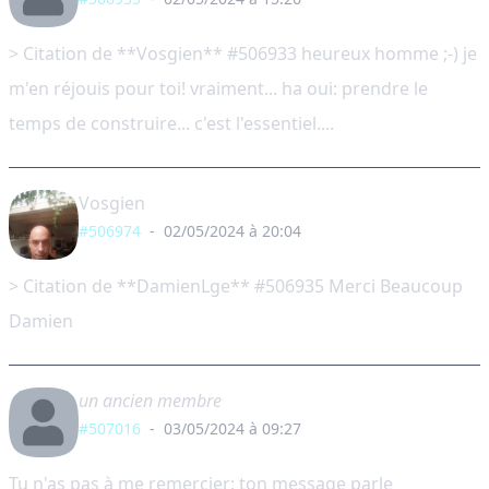
> Citation de **Vosgien** #506933 heureux homme ;-) je
m'en réjouis pour toi! vraiment... ha oui: prendre le
temps de construire... c'est l'essentiel....
Vosgien
#506974
-
02/05/2024 à 20:04
> Citation de **DamienLge** #506935 Merci Beaucoup
Damien
un ancien membre
#507016
-
03/05/2024 à 09:27
Tu n'as pas à me remercier: ton message parle