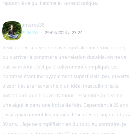
rapport à ce qui t'anime et te rend unique.
anteros38
#506658
-
29/04/2024 à 23:24
Rencontrer la personne avec qui l'alchimie fonctionne,
puis arriver à construire une relation durable, on ne va
pas se mentir c'est particulièrement compliqué. Les
hommes étant incroyablement superficiels, peu ouverts
d'esprit et à la recherche d'un idéal masculin précis,
autant dire que trouver l'amour ressemble à chercher
une aiguille dans une botte de foin. Cependant à 25 ans
j'avais exactement les mêmes difficultés qu'aujourd'hui à
39 ans. L'âge ne simplifiait rien du tout. Au contraire, je
trouve que les hommes de 40 ans sont plus posés,