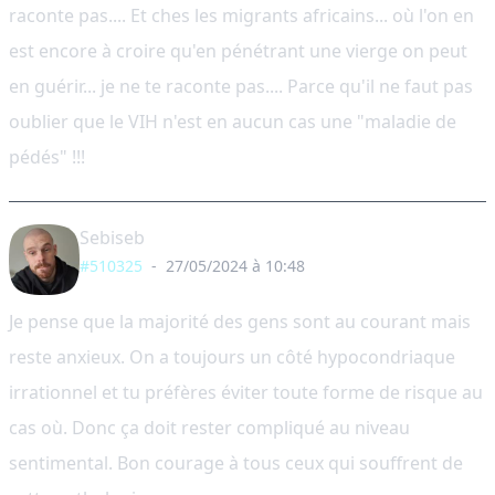
raconte pas.... Et ches les migrants africains... où l'on en
est encore à croire qu'en pénétrant une vierge on peut
en guérir... je ne te raconte pas.... Parce qu'il ne faut pas
oublier que le VIH n'est en aucun cas une "maladie de
pédés" !!!
Sebiseb
#510325
-
27/05/2024 à 10:48
Je pense que la majorité des gens sont au courant mais
reste anxieux. On a toujours un côté hypocondriaque
irrationnel et tu préfères éviter toute forme de risque au
cas où. Donc ça doit rester compliqué au niveau
sentimental. Bon courage à tous ceux qui souffrent de