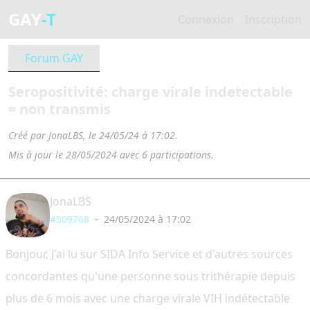
GAY
-T
Connexion
Inscription
Forum GAY
Seropositivité: charge virale indetectable
= non transmis
Créé par JonaLBS, le 24/05/24 à 17:02.
Mis à jour le 28/05/2024 avec 6 participations.
JonaLBS
#509768
-
24/05/2024 à 17:02
Bonjour, J'ai lu sur SIDA Info Service et d'autres sources
concordantes qu'une personne sous trithérapie depuis
plus de 6 mois avec une charge virale VIH indétectable