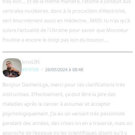
très loin.... Et de la même manière, l'atome à conduit aux
centrales nucléaires, donc à la procuction d'électricité,
sert énormément aussi en médecine.. MAIS: tu n'as qu'à
suivre l'actualité de l'Ukraine pour savoir que Monsieur
Poutine a encore le doigt pas loin du bouton....
JonaLBS
#510100
-
26/05/2024 à 08:48
Bonjour DamienLge, merci pour ces clarifications très
instructives. Effectivement, ça doit être la pire des
maladies après le cancer à assumer et accepter
psychologiquement. J'ai eu un versant très pessimiste
pendant des années, des crises on en a traversé, mais on
approche de l'époque où les scientifiques disent qu'il y