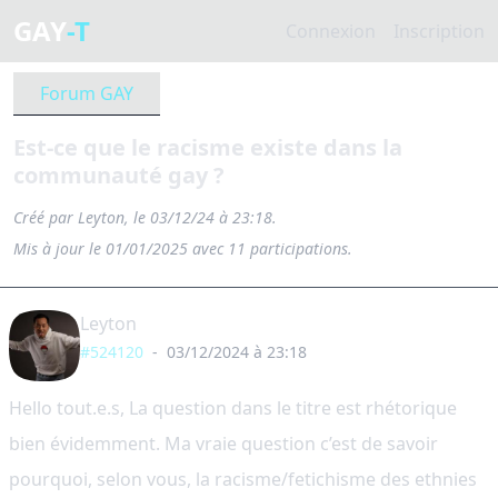
GAY
-T
Connexion
Inscription
Forum GAY
Est-ce que le racisme existe dans la
communauté gay ?
Créé par Leyton, le 03/12/24 à 23:18.
Mis à jour le 01/01/2025 avec 11 participations.
Leyton
#524120
-
03/12/2024 à 23:18
Hello tout.e.s, La question dans le titre est rhétorique
bien évidemment. Ma vraie question c’est de savoir
pourquoi, selon vous, la racisme/fetichisme des ethnies