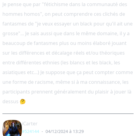
Je pense que par "fétichisme dans la communauté des
hommes homos", on peut comprendre ces clichés de
fantasmes de "je veux essayer un black pour qu'il ait une
grosse"... Je sais aussi que dans le même domaine, il y a
beaucoup de fantasmes plus ou moins élaboré jouant
sur les différences et décalage réels et/ou théoriques
entre différentes ethnies (les blancs et les black, les
asiatiques etc...) Je suppose que ça peut compter comme
une forme de racisme, même si à ma connaissance, les
participants prennent généralement du plaisir à jouer là
dessus 🤔
iCarter
#524144
-
04/12/2024 à 13:29