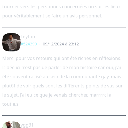
tourner vers les personnes concernées ou sur les lieux
pour véritablement se faire un avis personnel.
Leyton
#524390
-
09/12/2024 à 23:12
Merci pour vos retours qui ont été riches en réflexions.
L'idée ici n'est pas de parler de mon histoire car oui, j'ai
été souvent racisé au sein de la communauté gay, mais
plutôt de voir quels sont les différents points de vus sur
le sujet. J'ai eu ce que je venais chercher, marrrrci a
tout.e.s
ygg31