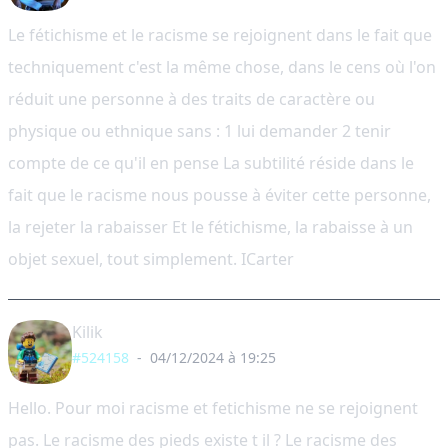
Le fétichisme et le racisme se rejoignent dans le fait que
techniquement c'est la même chose, dans le cens où l'on
réduit une personne à des traits de caractère ou
physique ou ethnique sans : 1 lui demander 2 tenir
compte de ce qu'il en pense La subtilité réside dans le
fait que le racisme nous pousse à éviter cette personne,
la rejeter la rabaisser Et le fétichisme, la rabaisse à un
objet sexuel, tout simplement. ICarter
Kilik
#524158
-
04/12/2024 à 19:25
Hello. Pour moi racisme et fetichisme ne se rejoignent
pas. Le racisme des pieds existe t il ? Le racisme des