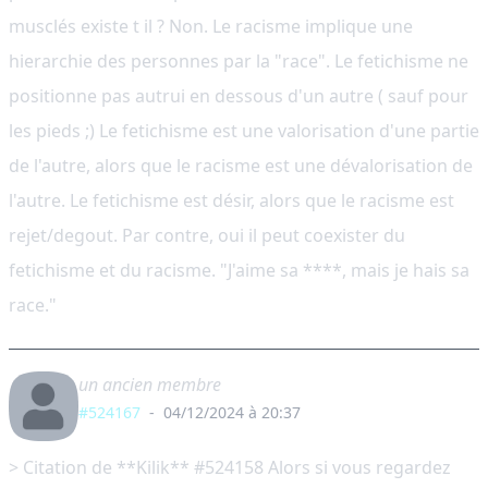
musclés existe t il ? Non. Le racisme implique une
hierarchie des personnes par la "race". Le fetichisme ne
positionne pas autrui en dessous d'un autre ( sauf pour
les pieds ;) Le fetichisme est une valorisation d'une partie
de l'autre, alors que le racisme est une dévalorisation de
l'autre. Le fetichisme est désir, alors que le racisme est
rejet/degout. Par contre, oui il peut coexister du
fetichisme et du racisme. "J'aime sa ****, mais je hais sa
race."
un ancien membre
#524167
-
04/12/2024 à 20:37
> Citation de **Kilik** #524158 Alors si vous regardez