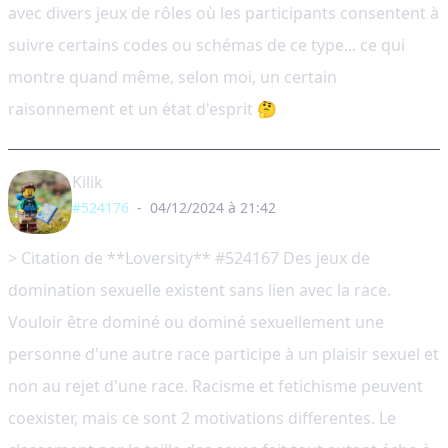
avec divers jeux de rôles où les participants consentent à
suivre certains codes ou schémas de ce type... ce qui
montre quand même, selon moi, un certain
raisonnement et un état d'esprit 🤔
Kilik
#524176
-
04/12/2024 à 21:42
> Citation de **Loversity** #524167 Des jeux de
domination sexuelle existent sans lien avec la race.
Vouloir être dominé ou dominé sexuellement une
personne d'une autre race participe à un plaisir sexuel et
non au rejet d'une race. Racisme et fetichisme peuvent
coexister, mais ce sont 2 motivations differentes. Le