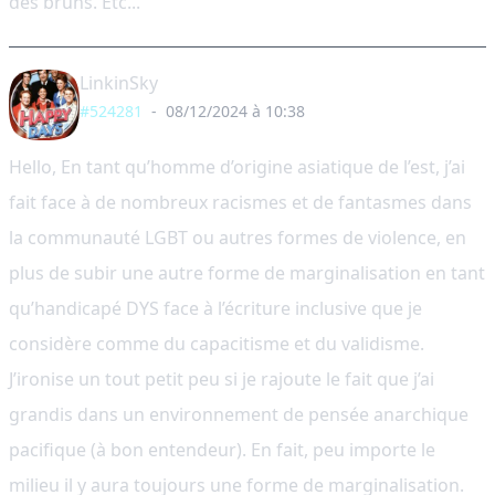
des bruns. Etc...
LinkinSky
#524281
-
08/12/2024 à 10:38
Hello, En tant qu’homme d’origine asiatique de l’est, j’ai
fait face à de nombreux racismes et de fantasmes dans
la communauté LGBT ou autres formes de violence, en
plus de subir une autre forme de marginalisation en tant
qu’handicapé DYS face à l’écriture inclusive que je
considère comme du capacitisme et du validisme.
J’ironise un tout petit peu si je rajoute le fait que j’ai
grandis dans un environnement de pensée anarchique
pacifique (à bon entendeur). En fait, peu importe le
milieu il y aura toujours une forme de marginalisation.