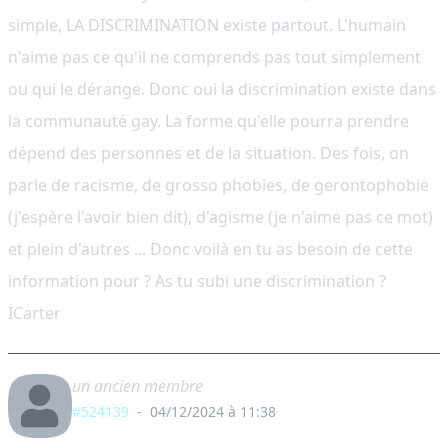
simple, LA DISCRIMINATION existe partout. L'humain
n'aime pas ce qu'il ne comprends pas tout simplement
ou qui le dérange. Donc oui la discrimination existe dans
la communauté gay. La forme qu'elle pourra prendre
dépend des personnes et de la situation. Des fois, on
parle de racisme, de grosso phobies, de gerontophobie
(j'espère l'avoir bien dit), d'agisme (je n'aime pas ce mot)
et plein d'autres ... Donc voilà en tu as besoin de cette
information pour ? As tu subi une discrimination ?
ICarter
un ancien membre
#524139
-
04/12/2024 à 11:38