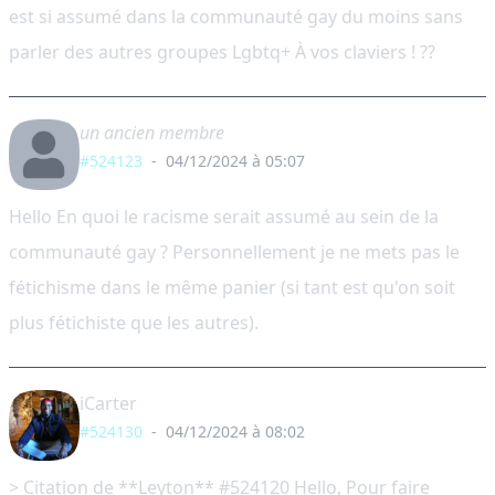
est si assumé dans la communauté gay du moins sans
parler des autres groupes Lgbtq+ À vos claviers ! ??
un ancien membre
#524123
-
04/12/2024 à 05:07
Hello En quoi le racisme serait assumé au sein de la
communauté gay ? Personnellement je ne mets pas le
fétichisme dans le même panier (si tant est qu'on soit
plus fétichiste que les autres).
iCarter
#524130
-
04/12/2024 à 08:02
> Citation de **Leyton** #524120 Hello, Pour faire